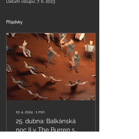
Datum vstupu: 7. 6. 2023
Příspěvky
10. 4. 2024
∙
1
min
25. dubna: Balkánská
noc II v The Burren s
"Conical Cacophony"!