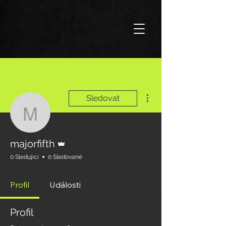
Další akce
Sledovat
majorfifth
Správce
majorfifth
0 Sledující
0 Sledované
Profil
Události
Profil