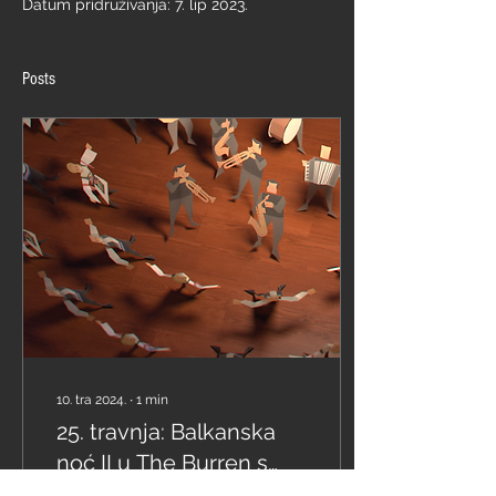
Datum pridruživanja: 7. lip 2023.
Posts
10. tra 2024.
∙
1
min
25. travnja: Balkanska
noć II u The Burren s
"Conical Cacophony"!