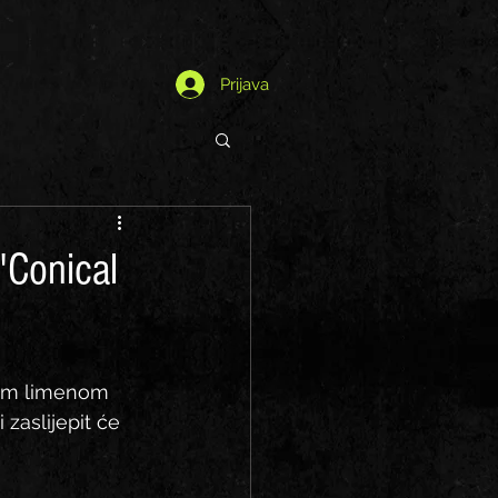
Prijava
"Conical
kom limenom 
zaslijepit će 