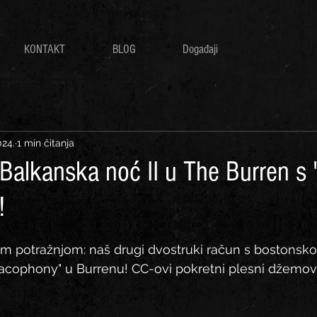
KONTAKT
BLOG
Događaji
024.
1 min čitanja
 Balkanska noć II u The Burren s 
!
m potražnjom: naš drugi dvostruki račun s bostons
cophony" u Burrenu! CC-ovi pokretni plesni džemovi 