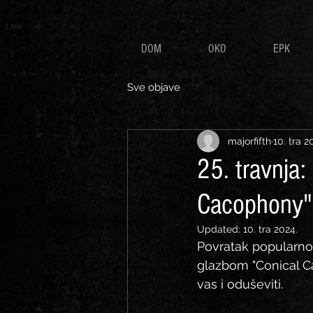
DOM
OKO
EPK
Sve objave
majorfifth
10. tra 2
25. travnja:
Cacophony"
Updated:
10. tra 2024.
Povratak popularno
glazbom "Conical Ca
vas i oduševiti.