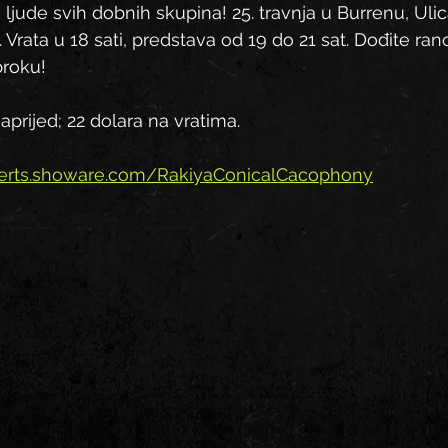
ljude svih dobnih skupina! 25. travnja u Burrenu, Ulic
 Vrata u 18 sati, predstava od 19 do 21 sat. Dođite rano
roku!
prijed; 22 dolara na vratima.
certs.showare.com/RakiyaConicalCacophony