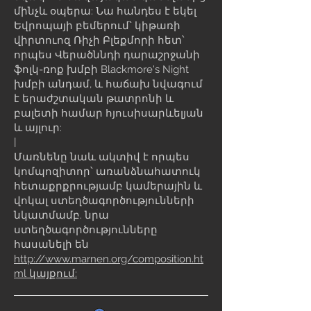
մինչև օպերա: Նա հանդես է եկել
Եվրոպայի բեմերում՝ կիթառի
վիրտուոզ Ռիչի Բլեքմորի հետ՝
որպես Վերածննդի դարաշրջանի
ֆոլկ-ռոք խմբի Blackmore's Night
խմբի անդամ, և հաճախ նվագում
է երաժշտական թատրոնի և
բալետի համար հյուսիսարևելյան
և այլուր:
|
Մառնենը նաև ակտիվ է որպես
կոմպոզիտոր՝ առանձնահատուկ
հետաքրքրությամբ կամերային և
վոկալ ստեղծագործությունների
նկատմամբ. նրա
ստեղծագործությունները
հասանելի են
http://www.marnen.org/composition.ht
ml կայքում: