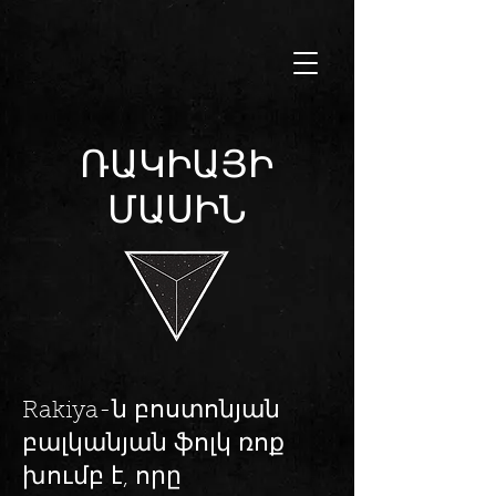
ՌԱԿԻԱՅԻ
ՄԱՍԻՆ
Rakiya-ն բոստոնյան
բալկանյան ֆոլկ ռոք
խումբ է, որը