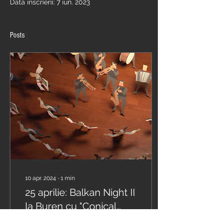
Data înscrierii: 7 iun. 2023
Posts
10 apr. 2024
∙
1
min
25 aprilie: Balkan Night II
la Buren cu "Conical
Cacophony".