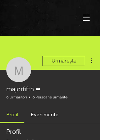
Mai multe acțiuni
Urmărește
majorfifth
Admin
majorfifth
0 Urmăritori
0 Persoane urmărite
Profil
Evenimente
Profil