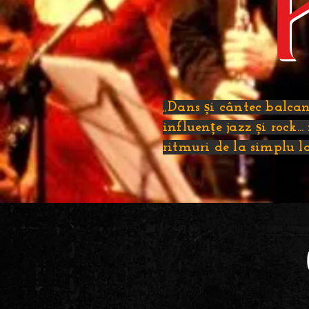
„Dans și cântec balcani
influențe jazz și rock..
ritmuri de la simplu la