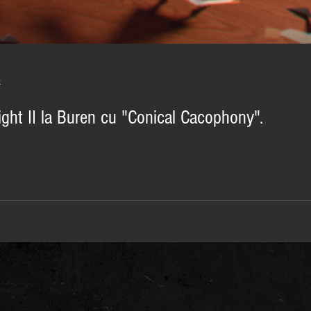
t
ight II la Buren cu "Conical Cacophony".