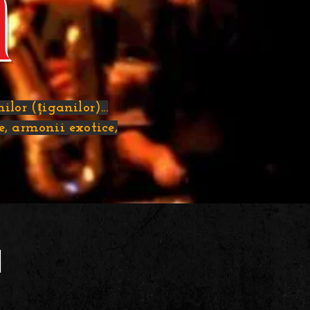
a
lor (țiganilor)...
te, armonii exotice,
I