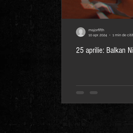
majorfifth
10 apr. 2024
1 min de citi
25 aprilie: Balkan N