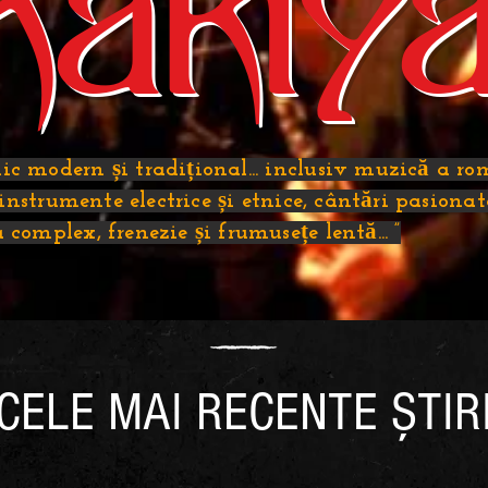
Rakiy
c modern și tradițional... inclusiv muzică a romi
. instrumente electrice și etnice, cântări pasiona
 complex, frenezie și frumusețe lentă... ”
CELE MAI RECENTE ȘTIR