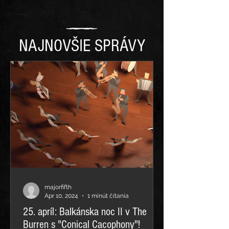
NAJNOVŠIE SPRÁVY
majorfifth
Apr 10, 2024
1 minút čítania
25. apríl: Balkánska noc II v The
Burren s "Conical Cacophony"!