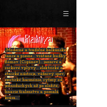
Rakiya
„Moderné a tradičné balkánske
tance a piesne… vrátane hudby
Rómov (Cigánov)… jazzové a
rockové vplyvy… elektrické a
etnické nástroje, vášnivý spev,
exotické harmónie, rytmy od
jednoduchých až po zložité,
hnacie šialenstvo a pomalá
krása… “