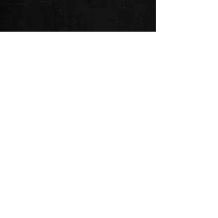
Buďte prvý, kto sa dozvie o našich
pripravovaných predstaveniach a
nových vydaniach!
Email
Subscribe Now