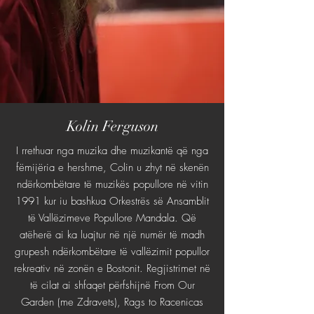
Kolin Ferguson
I rrethuar nga muzika dhe muzikantë që nga
fëmijëria e hershme, Colin u zhyt në skenën
ndërkombëtare të muzikës popullore në vitin
1991 kur iu bashkua Orkestrës së Ansamblit
të Vallëzimeve Popullore Mandala. Që
atëherë ai ka luajtur në një numër të madh
grupesh ndërkombëtare të vallëzimit popullor
rekreativ në zonën e Bostonit. Regjistrimet në
të cilat ai shfaqet përfshijnë From Our
Garden (me Zdravets), Rags to Racenicas