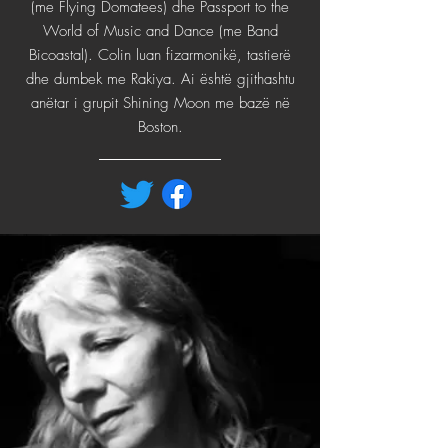
(me Flying Domatees) dhe Passport to the
World of Music and Dance (me Band
Bicoastal). Colin luan fizarmonikë, tastierë
dhe dumbek me Rakiya. Ai është gjithashtu
anëtar i grupit Shining Moon me bazë në
Boston.