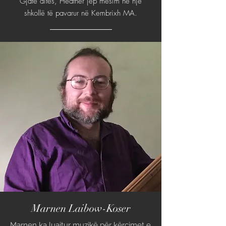
Gjatë ditës, Heather jep mësim në një
shkollë të pavarur në Kembrixh MA.
Marnen Laibow-Koser
Marnen ka luajtur muzikë për kërcimet e