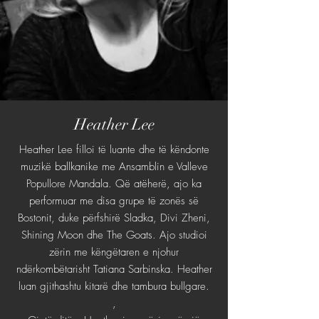
Heather Lee
Heather Lee filloi të luante dhe të këndonte
muzikë ballkanike me Ansamblin e Valleve
Popullore Mandala. Që atëherë, ajo ka
performuar me disa grupe të zonës së
Bostonit, duke përfshirë Sladka, Divi Zheni,
Shining Moon dhe The Goats. Ajo studioi
zërin me këngëtaren e njohur
ndërkombëtarisht Tatiana Sarbinska. Heather
luan gjithashtu kitarë dhe tambura bullgare.
,