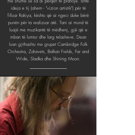
më shumë se sa ai pëlqen të pranojë. Ishte
ideja e tij (ahem - "vizion artistik") për të
filluar Rakiya, kështu që ai ngeci duke bërë
punën për ta realizuar atë. Tani ai mund të
luajë me muzikantë të mëdhenj, gjë që e
mban të lumtur dhe larg telasheve. Dean
luan gjithashtu me grupet Cambridge Folk
Orchestra, Zdravets, Balkan Fields, Far and
Wide, Sladka dhe Shining Moon.