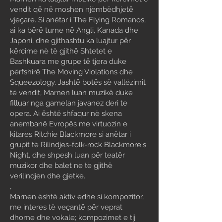
vendit që në moshën njëmbëdhjetë
vjeçare. Si anëtar i The Flying Romanos,
ai ka bërë turne në Angli, Kanada dhe
Japoni, dhe gjithashtu ka luajtur për
kërcime në të gjithë Shtetet e
Bashkuara me grupe të tjera duke
përfshirë The Moving Violations dhe
Squeezology. Jashtë botës së vallëzimit
të vendit, Marnen luan muzikë duke
filluar nga gamelan javanez deri te
opera. Ai është shfaqur në skena
anembanë Evropës me virtuozin e
kitarës Ritchie Blackmore si anëtar i
grupit të Rilindjes-folk-rock Blackmore's
Night, dhe shpesh luan për teatër
muzikor dhe balet në të gjithë
verilindjen dhe gjetkë.
,
Marnen është aktiv edhe si kompozitor,
me interes të veçantë për veprat
dhome dhe vokale; kompozimet e tij