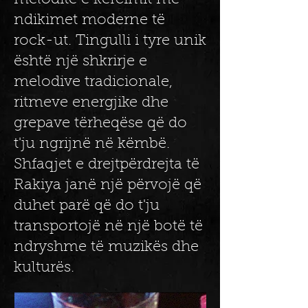
meloditë e kërcimit me
ndikimet moderne të
rock-ut. Tingulli i tyre unik
është një shkrirje e
melodive tradicionale,
ritmeve energjike dhe
grepave tërheqëse që do
t'ju ngrijnë në këmbë.
Shfaqjet e drejtpërdrejta të
Rakiya janë një përvojë që
duhet parë që do t'ju
transportojë në një botë të
ndryshme të muzikës dhe
kulturës.