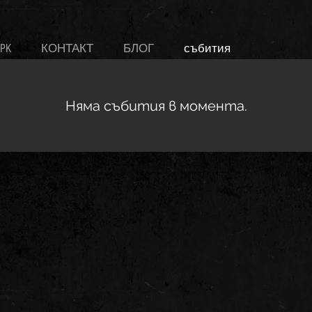
PK
КОНТАКТ
БЛОГ
събития
Няма събития в момента.