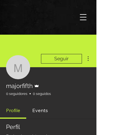
Más acciones
Seguir
majorfifth
Administrador
majorfifth
0 seguidores
0 seguidos
Profile
Events
Perfil