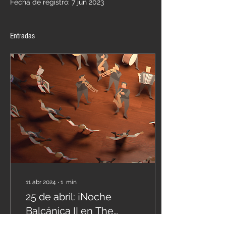
Fecha de registro: 7 jun 2023
Entradas
11 abr 2024
∙
1
min
25 de abril: ¡Noche
Balcánica II en The
Burren con "Conical