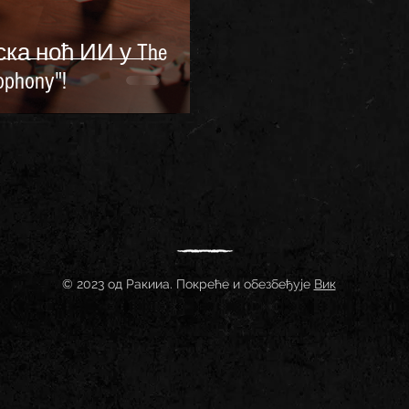
ска ноћ ИИ у The
ophony"!
© 2023 од Ракииа. Покреће и обезбеђује
Вик