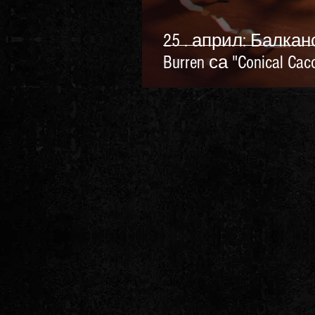
25 . април: Балкан
Burren са "Conical Cac