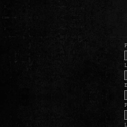
F
E
L