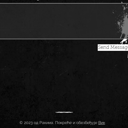
Send Messag
© 2023 од Ракииа. Покреће и обезбеђује
Вик