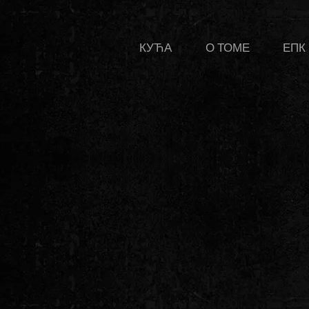
КУЋА
О ТОМЕ
ЕПК