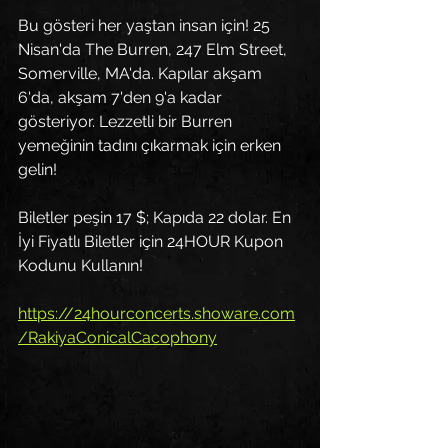
Bu gösteri her yaştan insan için! 25 
Nisan'da The Burren, 247 Elm Street, 
Somerville, MA'da. Kapılar akşam 
6'da, akşam 7'den 9'a kadar 
gösteriyor. Lezzetli bir Burren 
yemeğinin tadını çıkarmak için erken 
gelin!
Biletler peşin 17 $; Kapıda 22 dolar. En 
İyi Fiyatlı Biletler için 24HOUR Kupon 
Kodunu Kullanın!
https://24hourconcerts.showare.com
/RakiyaConicalCacophony