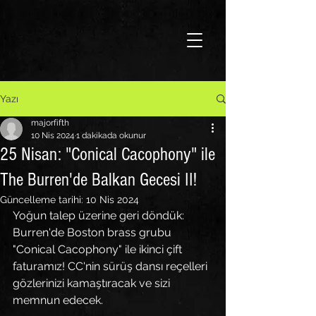
Yazı
majorfifth
10 Nis 2024
1 dakikada okunur
25 Nisan: "Conical Cacophony" ile
The Burren'de Balkan Gecesi II!
Güncelleme tarihi:
10 Nis 2024
Yoğun talep üzerine geri döndük: 
Burren'de Boston brass grubu 
"Conical Cacophony" ile ikinci çift 
faturamız! CC'nin sürüş dansı reçelleri 
gözlerinizi kamaştıracak ve sizi 
memnun edecek.