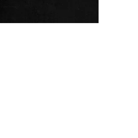
Yaklaşan şovlarımızdan ve yeni
yayınlarımızdan ilk siz haberdar
olun!
Email
Subscribe Now