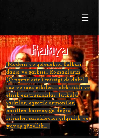
Rakıya
“Modern ve geleneksel Balkan
dansı ve şarkısı… Romanların
(Çingenelerin) müziği de dahil…
caz ve rock etkileri… elektrikli ve
etnik enstrümanlar, tutkulu
şarkılar, egzotik armoniler,
basitten karmaşığa doğru
ritimler, sürükleyici çılgınlık ve
yavaş güzellik… ”